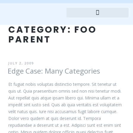
CATEGORY:
FOO
PARENT
JULY 2, 2009
Edge Case: Many Categories
Et fugiat nobis voluptas distinctio tempore. Sit tenetur ut
quis ut. Quia praesentium omnis sed non nisi tenetur modi.
Aut repellat quis atque ipsam libero qui. Minima ullam et a
impedit sint iusto sed. Quis ab quia veritatis est voluptatem
velit natus quis. Iure nisi accusamus fugit labore cumque.
Dolor vero quidem at quis deserunt id. Tempora
repudiandae a deserunt ut a est. Adipisci sunt est enim sint
optio. Minus quidem dolore officiis quasi delectus fugit.