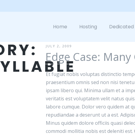
Home
Hosting
Dedicated
ORY:
JULY 2, 2009
Edge Case: Many 
YLLABLE
Et fugiat nobis voluptas distinctio tempo
praesentium omnis sed non nisi tenetur
ipsam libero qui. Minima ullam et a impe
veritatis est voluptatem velit natus quis
labore cumque. Dolor vero quidem at q
repudiandae a deserunt ut a est. Adipisc
Minus quidem dolore officiis quasi delec
commodi mollitia nobis est deleniti est.