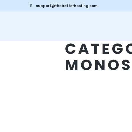
support@thebetterhosting.com
CATEG
MONOS