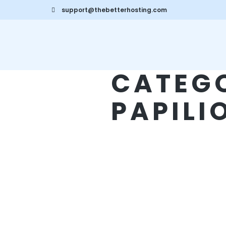
support@thebetterhosting.com
CATEG
PAPIL