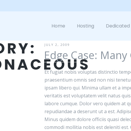
Home
Hosting
Dedicated
ORY:
JULY 2, 2009
Edge Case: Many 
IONACEOUS
Et fugiat nobis voluptas distinctio tempo
praesentium omnis sed non nisi tenetur
ipsam libero qui. Minima ullam et a impe
veritatis est voluptatem velit natus quis
labore cumque. Dolor vero quidem at q
repudiandae a deserunt ut a est. Adipisc
Minus quidem dolore officiis quasi delec
commodi mollitia nobis est deleniti est.