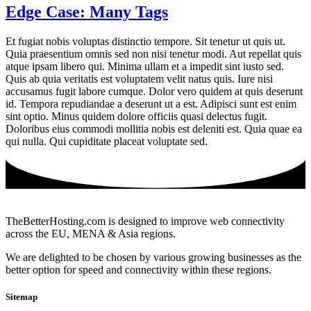
Edge Case: Many Tags
Et fugiat nobis voluptas distinctio tempore. Sit tenetur ut quis ut.
Quia praesentium omnis sed non nisi tenetur modi. Aut repellat quis
atque ipsam libero qui. Minima ullam et a impedit sint iusto sed.
Quis ab quia veritatis est voluptatem velit natus quis. Iure nisi
accusamus fugit labore cumque. Dolor vero quidem at quis deserunt
id. Tempora repudiandae a deserunt ut a est. Adipisci sunt est enim
sint optio. Minus quidem dolore officiis quasi delectus fugit.
Doloribus eius commodi mollitia nobis est deleniti est. Quia quae ea
qui nulla. Qui cupiditate placeat voluptate sed.
TheBetterHosting.com is designed to improve web connectivity
across the EU, MENA & Asia regions.
We are delighted to be chosen by various growing businesses as the
better option for speed and connectivity within these regions.
Sitemap