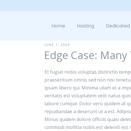
Home
Hosting
Dedicated
JUNE 1, 2009
Edge Case: Many
N
Et fugiat nobis voluptas distinctio tempo
praesentium omnis sed non nisi tenetur
ipsam libero qui. Minima ullam et a impe
veritatis est voluptatem velit natus quis
labore cumque. Dolor vero quidem at q
repudiandae a deserunt ut a est. Adipisc
Minus quidem dolore officiis quasi delec
commodi mollitia nobis est deleniti est.